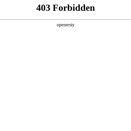
产品及服务
行业解决方案
合作伙伴
投资者关系
服务器
通用算力服务器
计算终端产品
数据
鲲泰