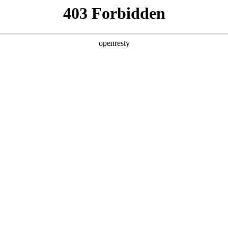
产品及服务
行业解决方案
合作伙伴
投资者关系
人生就是博问学
智算基础设施
算力调度加速