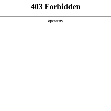
产品及服务
行业解决方案
合作伙伴
投资者关系
人生就是博问学
智算基础设施
算力调度加速